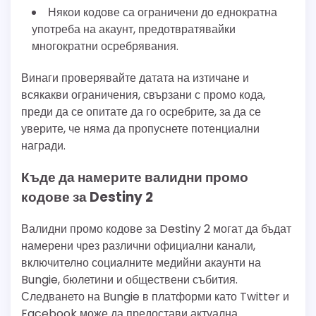
Някои кодове са ограничени до еднократна
употреба на акаунт, предотвратявайки
многократни осребрявания.
Винаги проверявайте датата на изтичане и
всякакви ограничения, свързани с промо кода,
преди да се опитате да го осребрите, за да се
уверите, че няма да пропуснете потенциални
награди.
Къде да намерите валидни промо
кодове за Destiny 2
Валидни промо кодове за Destiny 2 могат да бъдат
намерени чрез различни официални канали,
включително социалните медийни акаунти на
Bungie, бюлетини и обществени събития.
Следването на Bungie в платформи като Twitter и
Facebook може да предостави актуална