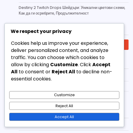
Destiny 2 Twitch Drops Шейдъри: Уникални цветови схеми,
Как да ги осребрите, Продължителност
Търсене
We respect your privacy
Search
Cookies help us improve your experience,
for:
deliver personalized content, and analyze
traffic. You can choose which cookies to
Категории
allow by clicking
Customize
. Click
Accept
All
to consent or
Reject All
to decline non-
Bungie.net Кодове за осребряване
essential cookies.
Prime Gaming пакети
Customize
Twitch Drops
Reject All
Архив
Accept All
March 2026