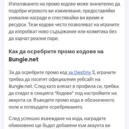
Използването на промо кодове може значително да
подобри игровото ви изживяване, предоставяйки
уникални награди и спестявайки ви време и
ресурси. Тези кодове често позволяват на играчите
да изпробват ново съдържание или козметика без
да харчат реални пари.
Как да осребрите промо кодове на
Bungie.net
За да осребрите промо код
за Destiny
2, играчите
трябва да посетят официалния уебсайт на
Bungie.net. След като влязат в профила си, трябва
да отидат в секцията “Кодове” под настройките на
акаунта си. Въведете промо кода в обозначеното
поле и потвърдете осребряването.
След успешно въвеждане на кода, наградите
обикновено ще бъдат добавени към акаунта ви