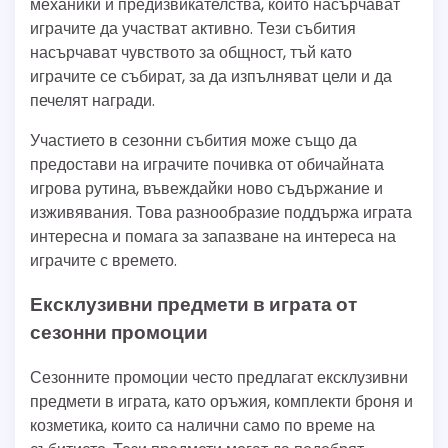
механики и предизвикателства, които насърчават
играчите да участват активно. Тези събития
насърчават чувството за общност, тъй като
играчите се събират, за да изпълняват цели и да
печелят награди.
Участието в сезонни събития може също да
предостави на играчите почивка от обичайната
игрова рутина, въвеждайки ново съдържание и
изживявания. Това разнообразие поддържа играта
интересна и помага за запазване на интереса на
играчите с времето.
Ексклузивни предмети в играта от
сезонни промоции
Сезонните промоции често предлагат ексклузивни
предмети в играта, като оръжия, комплекти броня и
козметика, които са налични само по време на