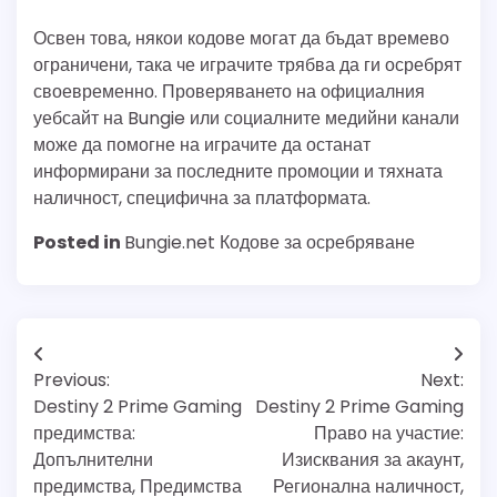
Освен това, някои кодове могат да бъдат времево
ограничени, така че играчите трябва да ги осребрят
своевременно. Проверяването на официалния
уебсайт на Bungie или социалните медийни канали
може да помогне на играчите да останат
информирани за последните промоции и тяхната
наличност, специфична за платформата.
Posted in
Bungie.net Кодове за осребряване
Post
Previous:
Next:
navigation
Destiny 2 Prime Gaming
Destiny 2 Prime Gaming
предимства:
Право на участие:
Допълнителни
Изисквания за акаунт,
предимства, Предимства
Регионална наличност,