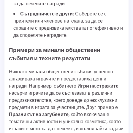
за да печелите награди.
Сътрудничете с други:
Съберете се с
приятели или членове на клана, за да се
справите с предизвикателствата по-ефективно и
да споделяте наградите.
Примери за минали обществени
събития и техните резултати
Няколко минали обществени събития успешно
ангажираха играчите и предоставиха ценни
награди. Например, събитието
Игри на стражите
насърчи играчите да се състезават в различни
предизвикателства, което доведе до ексклузивни
предмети в играта за участниците. Друг пример е
Празникът на загубените
, който включваше
тематични активности и уникална козметика, която
играчите можеха да спечелят, изпълнявайки задачи