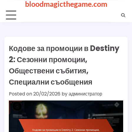
bloodmagicthegame.com
Skip
to
content
Кодове за промоции в Destiny
2: Сезонни промоции,
Обществени събития,
Специални съобщения
Posted on
20/02/2026
by
администратор