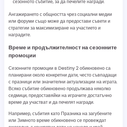
сезонното събитие, за да печелите награди.
Ангажирането с общността чрез социални медии
или форуми също може да предостави съвети и
стратегии за максимизиране на участието и
наградите.
Време и продължителност на сезонните
промоции
Сезонните промоции в Destiny 2 обикновено са
планирани около конкретни дати, често съвпадащи
с празници или значителни актуализации на играта.
Всяко събитие обикновено продължава няколко
седмици, предоставяйки на играчите достатъчно
време да участват и да печелят награди.
Например, събития като Празника на загубените
или Зимното време обикновено се провеждат