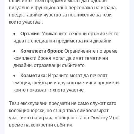
събитието. Тези предмети могат да подобрят
визуално и функционално персонажа на играча,
предоставяйки чувство за постижение за тези,
които участват.
Оръжия:
Уникалните сезонни оръжия често
идват с специални предимства или дизайни.
Комплекти броня:
Ограничените по време
комплекти броня могат да имат тематични
дизайни, отразяващи събитието.
Козметика:
Играчите могат да печелят
емоции, шейдъри и други козметични предмети,
които показват тяхното участие.
Тези ексклузивни предмети не само служат като
колекционерски, но също така символизират
участието на играча в общността на Destiny 2 по
време на конкретни събития.