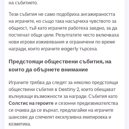
на събитието.
Тези събития не само подобриха ангажираността
на играчите, но също така насърчиха чувството за
общност, тъй като играчите работеха заедно, за да
постигнат общи цели. Резултатите често включваха
нови игрови изживявания и ограничени по време
награди, които играчите eagerly търсеха.
Предстоящи обществени събития, на
които да обърнете внимание
Играчите трябва да следят за няколко предстоящи
обществени събития в Destiny 2, които обещават
вълнуващи възможности за награди. Събития като
Солстис на героите
и сезонни предизвикателства
се очаква да се върнат, предлагайки на играчите
шансове да спечелят ексклузивна екипировка и
козметика.