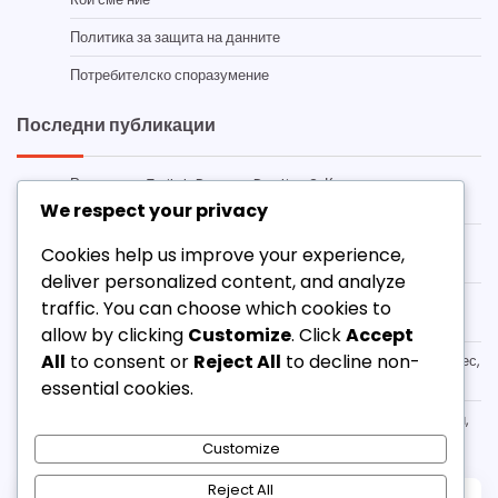
Политика за защита на данните
Потребителско споразумение
Последни публикации
Ресурси за Twitch Drops в Destiny 2: Къде да намерите
информация, Общностни форуми, Официални съобщения
We respect your privacy
Destiny 2 Twitch Drops емблеми: Изключителни дизайни,
Cookies help us improve your experience,
Процес на заявяване, График на събитията
deliver personalized content, and analyze
Destiny 2 Twitch Drops Право на участие: Изисквания към
traffic. You can choose which cookies to
акаунта, Регионална наличност, Детайли за гледане
allow by clicking
Customize
. Click
Accept
All
to consent or
Reject All
to decline non-
Destiny 2 Twitch Drops Претенции: Стъпка по стъпка процес,
Решаване на проблеми, Често задавани въпроси
essential cookies.
Destiny 2 Twitch Drops Шейдъри: Уникални цветови схеми,
Как да ги осребрите, Продължителност
Customize
Reject All