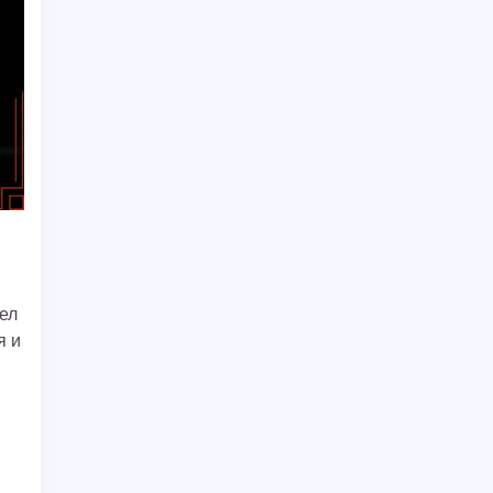
дел
я и