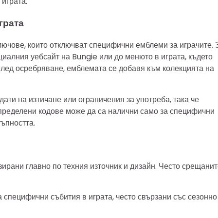
играта.
грата
ючове, които отключват специфични емблеми за играчите. 
циалния уебсайт на Bungie или до менюто в играта, където
 След осребряване, емблемата се добавя към колекцията на
дати на изтичане или ограничения за употреба, така че
определени кодове може да са налични само за специфични
ъпността.
зирани главно по техния източник и дизайн. Често срещани
 специфични събития в играта, често свързани със сезонно