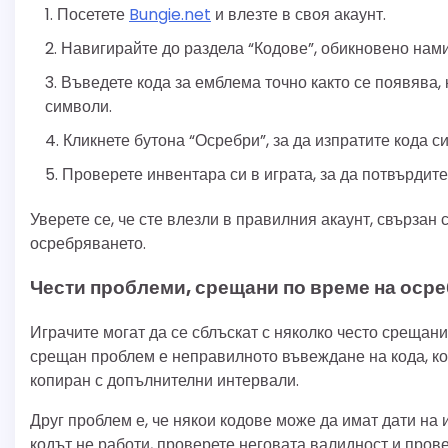
Посетете
Bungie.net
и влезте в своя акаунт.
Навигирайте до раздела “Кодове”, обикновено нам
Въведете кода за емблема точно както се появява,
символи.
Кликнете бутона “Осребри”, за да изпратите кода си
Проверете инвентара си в играта, за да потвърдите
Уверете се, че сте влезли в правилния акаунт, свързан 
осребряването.
Чести проблеми, срещани по време на оср
Играчите могат да се сблъскат с няколко често срещан
срещан проблем е неправилното въвеждане на кода, кое
копиран с допълнителни интервали.
Друг проблем е, че някои кодове може да имат дати на 
кодът не работи, проверете неговата валидност и пров