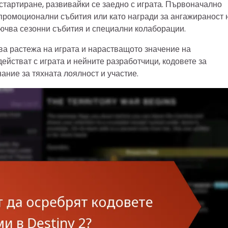
 стартиране, развивайки се заедно с играта. Първоначално
промоционални събития или като награди за ангажираност 
лючва сезонни събития и специални колаборации.
ва растежа на играта и нарастващото значение на
ействат с играта и нейните разработчици, кодовете за
ание за тяхната лоялност и участие.