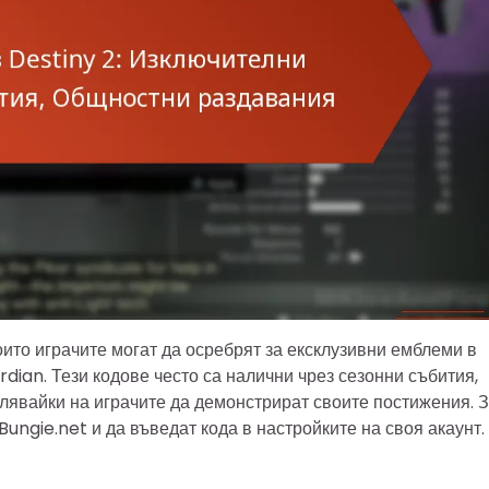
оито играчите могат да осребрят за ексклузивни емблеми в
dian. Тези кодове често са налични чрез сезонни събития,
лявайки на играчите да демонстрират своите постижения. 
Bungie.net и да въведат кода в настройките на своя акаунт.