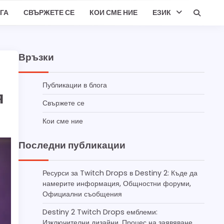
ГА
СВЪРЖЕТЕ СЕ
КОИ СМЕ НИЕ
ЕЗИК
Връзки
Публикации в блога
я
Свържете се
Кои сме ние
Последни публикации
Ресурси за Twitch Drops в Destiny 2: Къде да
намерите информация, Общностни форуми,
Официални съобщения
Destiny 2 Twitch Drops емблеми:
Изключителни дизайни, Процес на заявяване,