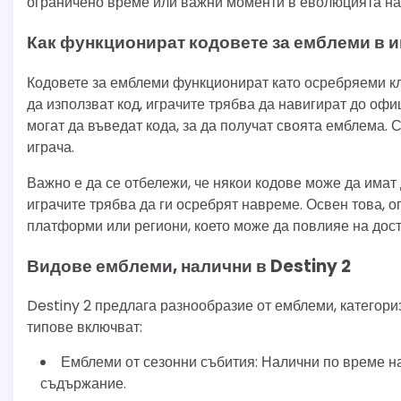
ограничено време или важни моменти в еволюцията на 
Как функционират кодовете за емблеми в и
Кодовете за емблеми функционират като осребряеми кл
да използват код, играчите трябва да навигират до офи
могат да въведат кода, за да получат своята емблема.
играча.
Важно е да се отбележи, че някои кодове може да имат 
играчите трябва да ги осребрят навреме. Освен това, 
платформи или региони, което може да повлияе на дост
Видове емблеми, налични в Destiny 2
Destiny 2 предлага разнообразие от емблеми, категори
типове включват:
Емблеми от сезонни събития: Налични по време на
съдържание.