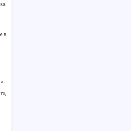
тва
е в
т
и.
те,