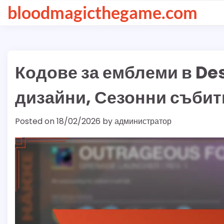
Skip
bloodmagicthegame.com
to
content
Кодове за емблеми в De
дизайни, Сезонни събит
Posted on
18/02/2026
by
администратор