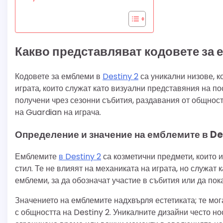
Какво представляват кодовете за 
Кодовете за емблеми в
Destiny 2
са уникални низове, к
играта, които служат като визуални представяния на п
получени чрез сезонни събития, раздавания от общнос
на Guardian на играча.
Определение и значение на емблемите в De
Емблемите
в Destiny 2
са козметични предмети, които и
стил. Те не влияят на механиката на играта, но служат 
емблеми, за да обозначат участие в събития или да по
Значението на емблемите надхвърля естетиката; те мог
с общността на Destiny 2. Уникалните дизайни често но