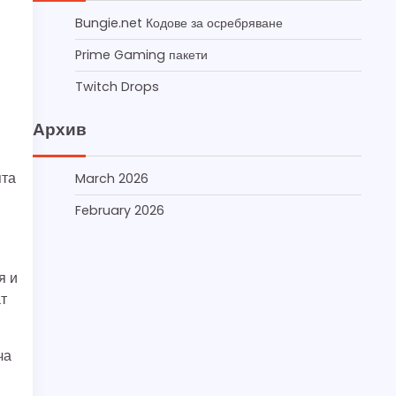
Bungie.net Кодове за осребряване
Prime Gaming пакети
Twitch Drops
Архив
ята
March 2026
February 2026
я и
ат
ча