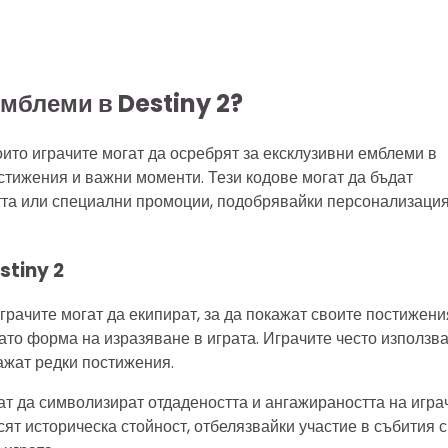
емблеми в Destiny 2?
оито играчите могат да осребрят за ексклузивни емблеми в
остижения и важни моменти. Тези кодове могат да бъдат
тта или специални промоции, подобрявайки персонализаци
stiny 2
грачите могат да екипират, за да покажат своите постижени
като форма на изразяване в играта. Играчите често използв
кажат редки постижения.
ат да символизират отдадеността и ангажираността на игра
сят историческа стойност, отбелязвайки участие в събития с