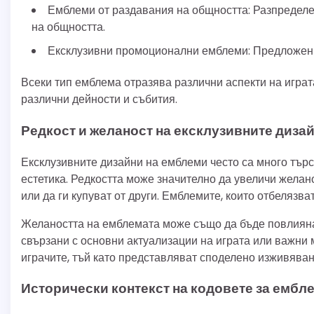
Емблеми от раздавания на общността: Разпредел
на общността.
Ексклузивни промоционални емблеми: Предложени 
Всеки тип емблема отразява различни аспекти на играт
различни дейности и събития.
Редкост и желаност на ексклузивните диза
Ексклузивните дизайни на емблеми често са много търс
естетика. Редкостта може значително да увеличи желано
или да ги купуват от други. Емблемите, които отбелязв
Желаността на емблемата може също да бъде повлияна 
свързани с основни актуализации на играта или важни 
играчите, тъй като представляват споделено изживяван
Исторически контекст на кодовете за ембле