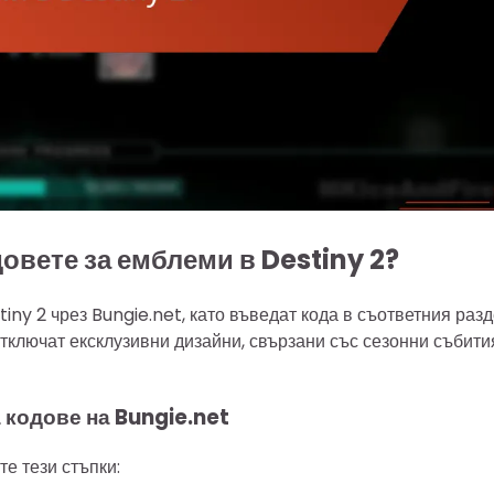
довете за емблеми в Destiny 2?
iny 2 чрез Bungie.net, като въведат кода в съответния раз
отключат ексклузивни дизайни, свързани със сезонни събити
 кодове на Bungie.net
те тези стъпки: