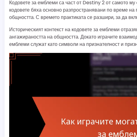
Кодовете за емблеми са част от Destiny 2 от самото му
кодовете бяха основно разпространявани по време на 
общността. С времето практиката се разшири, за да вк
Историческият контекст на кодовете за емблеми отразя
ангажираността на общността. Докато играчите взаимод
емблеми служат като символи на признателност и призн