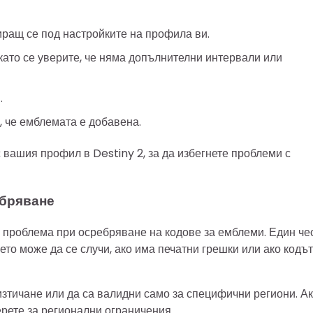
иращ се под настройките на профила ви.
 като се уверите, че няма допълнителни интервали или
.
, че емблемата е добавена.
с вашия профил в Destiny 2, за да избегнете проблеми с
ебряване
и проблема при осребряване на кодове за емблеми. Един че
то може да се случи, ако има печатни грешки или ако кодът
изтичане или да са валидни само за специфични региони. А
ерете за регионални ограничения.