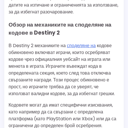
датите на изтичане и ограниченията за използване,
за да избегнат разочарование.
Обзор на механиките на споделяне на
кодове в Destiny 2
В Destiny 2 механиките на
споделяне на
кодове
обикновено включват играчи, които осребряват
кодове чрез официалния уебсайт на играта или
менюта в играта. Играчите въвеждат кода в
определената секция, което след това отключва
свързаните награди. Този процес обикновено е
прост, но играчите трябва да се уверят, че
използват валидни кодове, за да избегнат грешки.
Кодовете могат да имат специфични изисквания,
като например да са свързани с определена
платформа (като PlayStation или Xbox) или да са
ограничени до определен брой осребрения.