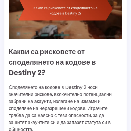
Какви са рисковете от
споделянето на кодове в
Destiny 2?
Споделянето на кодове в Destiny 2 носи
значителни рискове, включително потенциални
забрани на акаунти, излагане на измами и
споделяне на неразрешени кодове. Играчите
трябва да са наясно с тези опасности, за да
защитят акаунтите си и да запазят статута си в
общността.