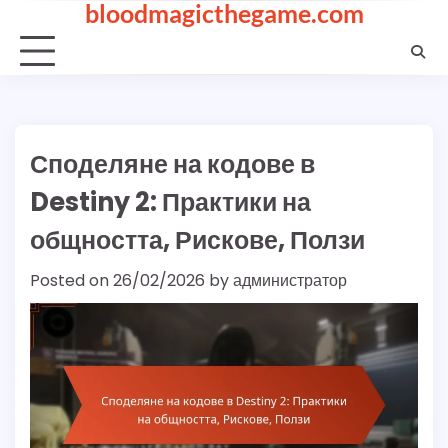
bloodmagicthegame.com
Skip
to
content
Споделяне на кодове в
Destiny 2: Практики на
общността, Рискове, Ползи
Posted on
26/02/2026
by
администратор