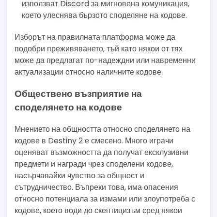
използват Discord за мигновена комуникация,
което улеснява бързото споделяне на кодове.
Изборът на правилната платформа може да
подобри преживяването, тъй като някои от тях
може да предлагат по-надеждни или навременни
актуализации относно наличните кодове.
Обществено възприятие на
споделянето на кодове
Мнението на общността относно споделянето на
кодове в Destiny 2 е смесено. Много играчи
оценяват възможността да получат ексклузивни
предмети и награди чрез споделени кодове,
насърчавайки чувство за общност и
сътрудничество. Въпреки това, има опасения
относно потенциала за измами или злоупотреба с
кодове, което води до скептицизъм сред някои