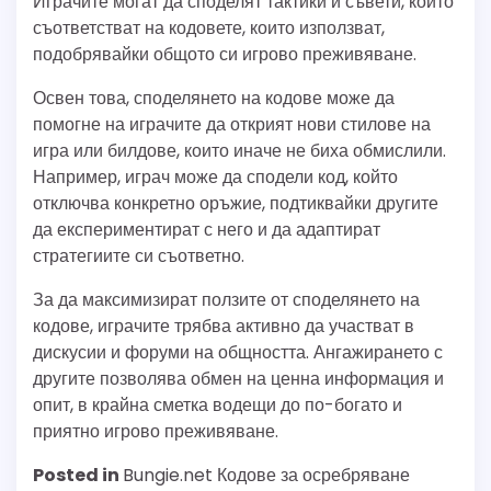
Играчите могат да споделят тактики и съвети, които
съответстват на кодовете, които използват,
подобрявайки общото си игрово преживяване.
Освен това, споделянето на кодове може да
помогне на играчите да открият нови стилове на
игра или билдове, които иначе не биха обмислили.
Например, играч може да сподели код, който
отключва конкретно оръжие, подтиквайки другите
да експериментират с него и да адаптират
стратегиите си съответно.
За да максимизират ползите от споделянето на
кодове, играчите трябва активно да участват в
дискусии и форуми на общността. Ангажирането с
другите позволява обмен на ценна информация и
опит, в крайна сметка водещи до по-богато и
приятно игрово преживяване.
Posted in
Bungie.net Кодове за осребряване