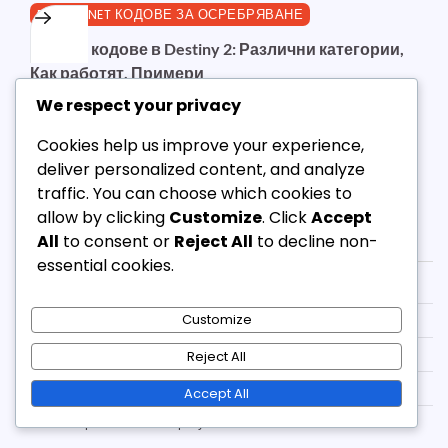
BUNGIE.NET КОДОВЕ ЗА ОСРЕБРЯВАНЕ
Типове кодове в Destiny 2: Различни категории,
Как работят, Примери
We respect your privacy
Администратор
19/02/2026
1 Min Read
0
Cookies help us improve your experience,
deliver personalized content, and analyze
traffic. You can choose which cookies to
allow by clicking
Customize
. Click
Accept
Правна информация
All
to consent or
Reject All
to decline non-
essential cookies.
Свържете се
Customize
Предпочитания за бисквитки
Кои сме ние
Reject All
Политика за защита на данните
Accept All
Потребителско споразумение