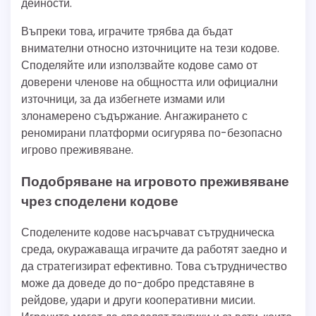
дейности.
Въпреки това, играчите трябва да бъдат
внимателни относно източниците на тези кодове.
Споделяйте или използвайте кодове само от
доверени членове на общността или официални
източници, за да избегнете измами или
злонамерено съдържание. Ангажирането с
реномирани платформи осигурява по-безопасно
игрово преживяване.
Подобряване на игровото преживяване
чрез споделени кодове
Споделените кодове насърчават сътрудническа
среда, окуражаваща играчите да работят заедно и
да стратегизират ефективно. Това сътрудничество
може да доведе до по-добро представяне в
рейдове, удари и други кооперативни мисии.