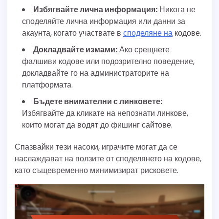
Избягвайте лична информация:
Никога не
споделяйте лична информация или данни за
акаунта, когато участвате в
споделяне на
кодове.
Докладвайте измами:
Ако срещнете
фалшиви кодове или подозрително поведение,
докладвайте го на администраторите на
платформата.
Бъдете внимателни с линковете:
Избягвайте да кликате на непознати линкове,
които могат да водят до фишинг сайтове.
Спазвайки тези насоки, играчите могат да се
наслаждават на ползите от споделянето на кодове,
като същевременно минимизират рисковете.