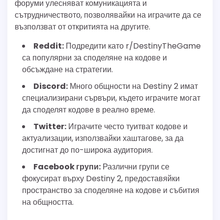
форуми улесняват комуникацията и
сътрудничеството, позволявайки на играчите да се
възползват от откритията на другите.
Reddit:
Подредити като r/DestinyTheGame
са популярни за споделяне на кодове и
обсъждане на стратегии.
Discord:
Много общности на Destiny 2 имат
специализирани сървъри, където играчите могат
да споделят кодове в реално време.
Twitter:
Играчите често туитват кодове и
актуализации, използвайки хаштагове, за да
достигнат до по-широка аудитория.
Facebook групи:
Различни групи се
фокусират върху Destiny 2, предоставяйки
пространство за споделяне на кодове и събития
на общността.