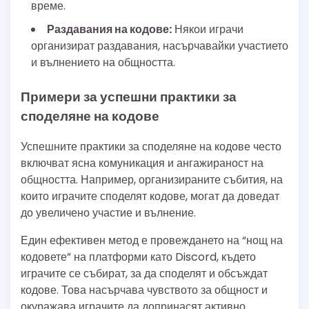
време.
Раздавания на кодове:
Някои играчи
организират раздавания, насърчавайки участието
и вълнението на общността.
Примери за успешни практики за
споделяне на кодове
Успешните практики за споделяне на кодове често
включват ясна комуникация и ангажираност на
общността. Например, организираните събития, на
които играчите споделят кодове, могат да доведат
до увеличено участие и вълнение.
Един ефективен метод е провеждането на “нощ на
кодовете” на платформи като Discord, където
играчите се събират, за да споделят и обсъждат
кодове. Това насърчава чувството за общност и
окуражава играчите да допринасят активно.