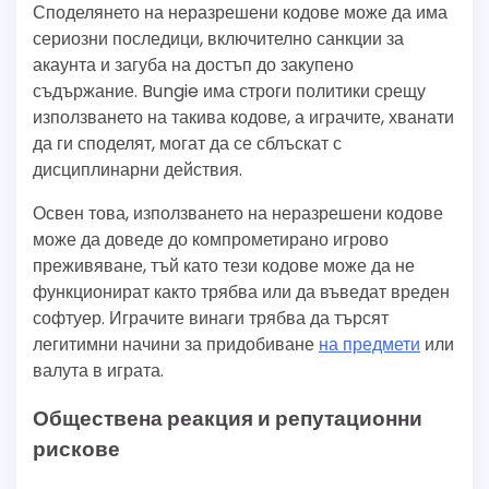
Споделянето на неразрешени кодове може да има
сериозни последици, включително санкции за
акаунта и загуба на достъп до закупено
съдържание. Bungie има строги политики срещу
използването на такива кодове, а играчите, хванати
да ги споделят, могат да се сблъскат с
дисциплинарни действия.
Освен това, използването на неразрешени кодове
може да доведе до компрометирано игрово
преживяване, тъй като тези кодове може да не
функционират както трябва или да въведат вреден
софтуер. Играчите винаги трябва да търсят
легитимни начини за придобиване
на предмети
или
валута в играта.
Обществена реакция и репутационни
рискове