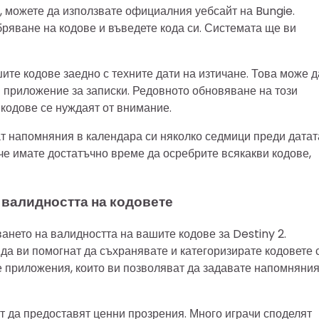
2, можете да използвате официалния уебсайт на Bungie.
ебряване на кодове и въведете кода си. Системата ще ви
ите кодове заедно с техните дати на изтичане. Това може д
 приложение за записки. Редовното обновяване на този
кодове се нуждаят от внимание.
ат напомняния в календара си няколко седмици преди датат
 че имате достатъчно време да осребрите всякакви кодове,
 валидността на кодовете
ането на валидността на вашите кодове за Destiny 2.
да ви помогнат да съхранявате и категоризирате кодовете с
е приложения, които ви позволяват да задавате напомняния
 да предоставят ценни прозрения. Много играчи споделят