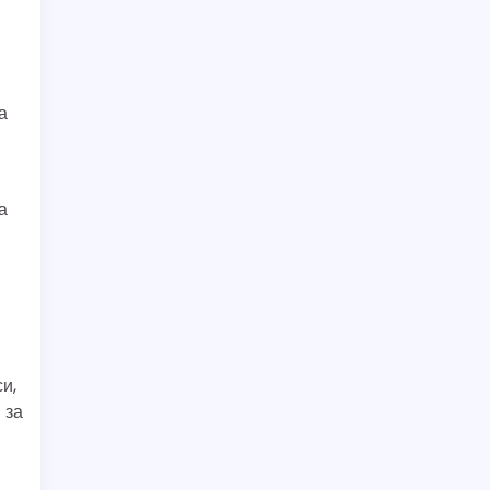
а
а
и,
 за