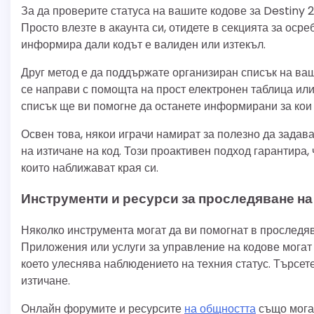
За да проверите статуса на вашите кодове за Destiny 
Просто влезте в акаунта си, отидете в секцията за оср
информира дали кодът е валиден или изтекъл.
Друг метод е да поддържате организиран списък на ваш
се направи с помощта на прост електронен таблица или
списък ще ви помогне да останете информирани за кои 
Освен това, някои играчи намират за полезно да задав
на изтичане на код. Този проактивен подход гарантира,
които наближават края си.
Инструменти и ресурси за проследяване на
Няколко инструмента могат да ви помогнат в проследяв
Приложения или услуги за управление на кодове могат 
което улеснява наблюдението на техния статус. Търсет
изтичане.
Онлайн форумите и ресурсите
на общността
също могат