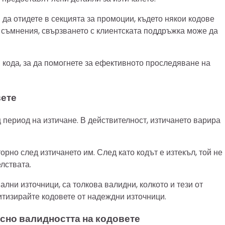
и да отидете в секцията за промоции, където някои кодове
е съмнения, свързването с клиентската поддръжка може да
и кода, за да помогнете за ефективното проследяване на
вете
щ период на изтичане. В действителност, изтичането варира
торно след изтичането им. След като кодът е изтекъл, той не
лствата.
ални източници, са толкова валидни, колкото и тези от
итизирайте кодовете от надеждни източници.
сно валидността на кодовете