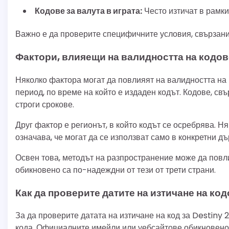
Кодове за валута в играта:
Често изтичат в рамки
Важно е да проверите специфичните условия, свързани 
Фактори, влияещи на валидността на кодов
Няколко фактора могат да повлияят на валидността на
период, по време на който е издаден кодът. Кодове, свъ
строги срокове.
Друг фактор е регионът, в който кодът се осребрява. Н
означава, че могат да се използват само в конкретни д
Освен това, методът на разпространение може да повл
обикновено са по-надеждни от тези от трети страни.
Как да проверите датите на изтичане на ко
За да проверите датата на изтичане на код за Destiny 2
кода. Официалните имейли или уебсайтове обикновено 