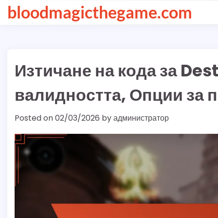
Skip
bloodmagicthegame.com
to
content
Изтичане на кода за Des
валидността, Опции за 
Posted on
02/03/2026
by
администратор