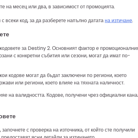
те на месец или два, в зависимост от промоцията.
с всеки код, за да разберете напълно датата
на изтичане
.
ете
 кодовете за Destiny 2. Основният фактор е промоционални
рзани с конкретни събития или сезони, могат да имат по-
якои кодове могат да бъдат заключени по региони, което
ържави или региони, което влияе на тяхната наличност.
ияе на валидността. Кодове, получени чрез официални кана
довете
, започнете с проверка на източника, от който сте получили
предоставят ясни детайли за изтичането.