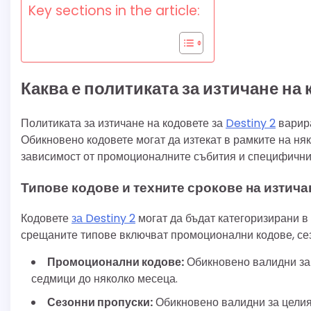
Key sections in the article:
Каква е политиката за изтичане на 
Политиката за изтичане на кодовете за
Destiny 2
варира
Обикновено кодовете могат да изтекат в рамките на ня
зависимост от промоционалните събития и специфичнит
Типове кодове и техните срокове на изтича
Кодовете
за Destiny 2
могат да бъдат категоризирани в 
срещаните типове включват промоционални кодове, сезо
Промоционални кодове:
Обикновено валидни за 
седмици до няколко месеца.
Сезонни пропуски:
Обикновено валидни за целия 