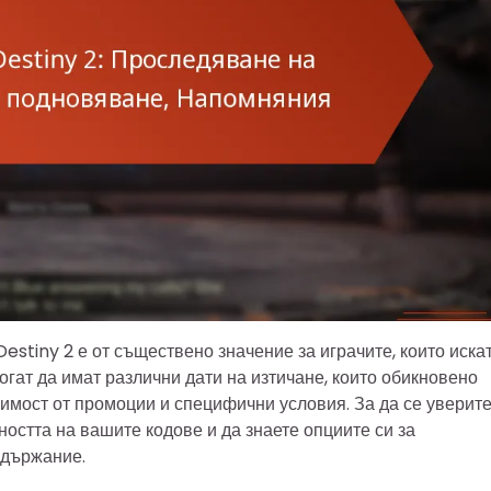
Destiny 2 е от съществено значение за играчите, които иска
огат да имат различни дати на изтичане, които обикновено
симост от промоции и специфични условия. За да се уверите
ността на вашите кодове и да знаете опциите си за
ъдържание.