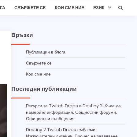
ГА
СВЪРЖЕТЕ СЕ
КОИ СМЕ НИЕ
ЕЗИК
Връзки
Публикации в блога
Свържете се
Кои сме ние
Последни публикации
Ресурси за Twitch Drops в Destiny 2: Къде да
намерите информация, Общностни форуми,
Официални съобщения
Destiny 2 Twitch Drops емблеми:
Изключителни дизайни, Процес на заявяване,