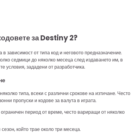
кодовете за Destiny 2?
 в зависимост от типа код и неговото предназначение.
колко седмици до няколко месеца след издаването им, в
е условия, зададени от разработчика.
не
няколко типа, всеки с различни срокове на изтичане. Често
нни пропуски и кодове за валута в играта.
ограничен период от време, често вариращи от няколко
сезон, който трае около три месеца.