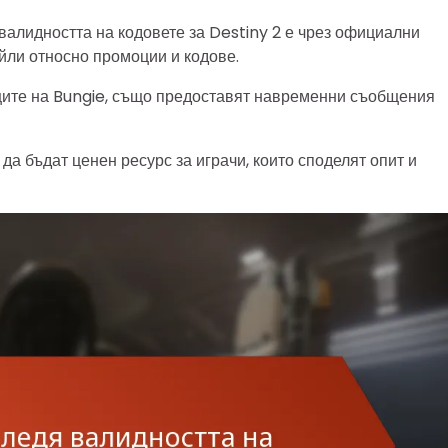
алидността на кодовете за Destiny 2 е чрез официални
айли относно промоции и кодове.
ците на Bungie, също предоставят навременни съобщения
да бъдат ценен ресурс за играчи, които споделят опит и