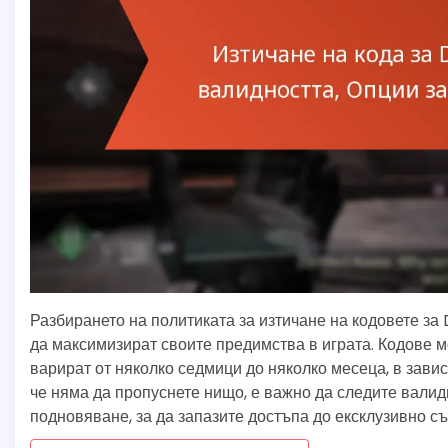
Разбирането на политиката за изтичане на кодовете за 
да максимизират своите предимства в играта. Кодове м
варират от няколко седмици до няколко месеца, в зави
че няма да пропуснете нищо, е важно да следите валид
подновяване, за да запазите достъпа до ексклузивно с