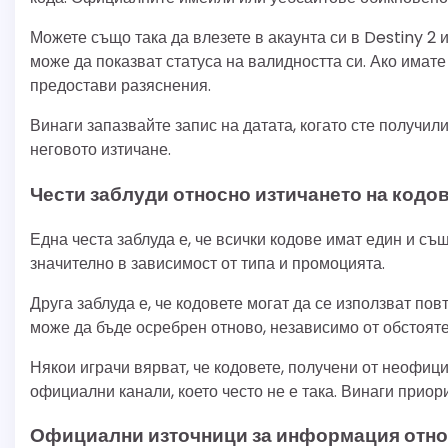
Можете също така да влезете в акаунта си в Destiny 2 
може да показват статуса на валидността си. Ако имат
предостави разяснения.
Винаги запазвайте запис на датата, когато сте получил
неговото изтичане.
Чести заблуди относно изтичането на кодо
Една честа заблуда е, че всички кодове имат един и съ
значително в зависимост от типа и промоцията.
Друга заблуда е, че кодовете могат да се използват пов
може да бъде осребрен отново, независимо от обстояте
Някои играчи вярват, че кодовете, получени от неофици
официални канали, което често не е така. Винаги приор
Официални източници за информация отно