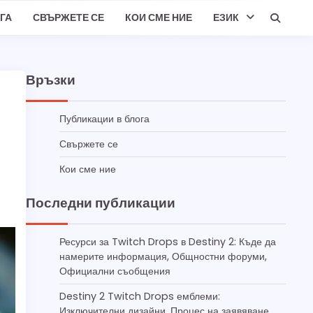
ГА
СВЪРЖЕТЕ СЕ
КОИ СМЕ НИЕ
ЕЗИК
Връзки
Публикации в блога
Свържете се
Кои сме ние
Последни публикации
Ресурси за Twitch Drops в Destiny 2: Къде да
намерите информация, Общностни форуми,
Официални съобщения
Destiny 2 Twitch Drops емблеми:
Изключителни дизайни, Процес на заявяване,