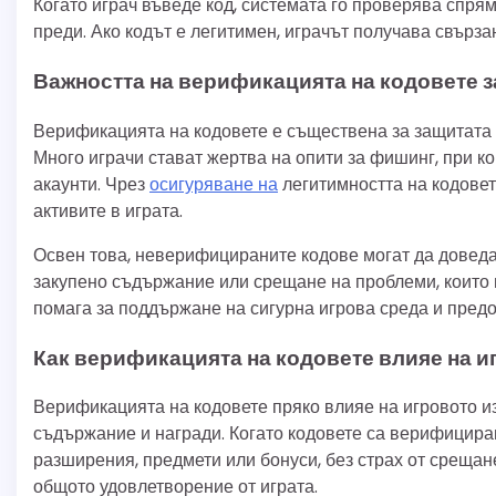
Когато играч въведе код, системата го проверява спрямо
преди. Ако кодът е легитимен, играчът получава свърза
Важността на верификацията на кодовете за
Верификацията на кодовете е съществена за защитата 
Много играчи стават жертва на опити за фишинг, при к
акаунти. Чрез
осигуряване на
легитимността на кодовет
активите в играта.
Освен това, неверифицираните кодове могат да доведат
закупено съдържание или срещане на проблеми, които 
помага за поддържане на сигурна игрова среда и предо
Как верификацията на кодовете влияе на 
Верификацията на кодовете пряко влияе на игровото из
съдържание и награди. Когато кодовете са верифициран
разширения, предмети или бонуси, без страх от среща
общото удовлетворение от играта.