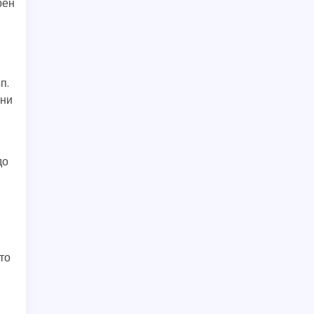
рен
п.
ани
до
то