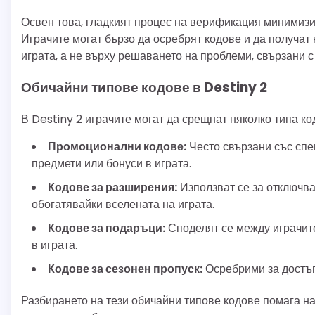
Освен това, гладкият процес на верификация минимизи
Играчите могат бързо да осребрят кодове и да получат
играта, а не върху решаването на проблеми, свързани 
Обичайни типове кодове в Destiny 2
В Destiny 2 играчите могат да срещнат няколко типа код
Промоционални кодове:
Често свързани със спе
предмети или бонуси в играта.
Кодове за разширения:
Използват се за отключва
обогатявайки вселената на играта.
Кодове за подаръци:
Споделят се между играчите
в играта.
Кодове за сезонен пропуск:
Осребрими за достъп
Разбирането на тези обичайни типове кодове помага н