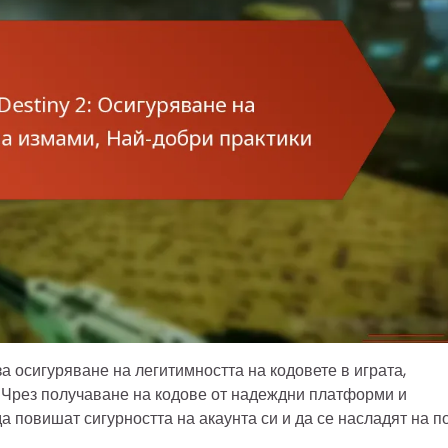
а осигуряване на легитимността на кодовете в играта,
 Чрез получаване на кодове от надеждни платформи и
а повишат сигурността на акаунта си и да се насладят на п