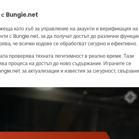
 с Bungie.net
ужеща като хъб за управление на акаунти и верификация на
нти с Bungie.net, за да получат достъп до различни функции
рява, че всички кодове се обработват сигурно и ефективно.
мата проверява тяхната легитимност в реално време. Тази
ява процеса на достъп до ново съдържание. Играчите се
gie.net за актуализации и известия за сигурност, свързани