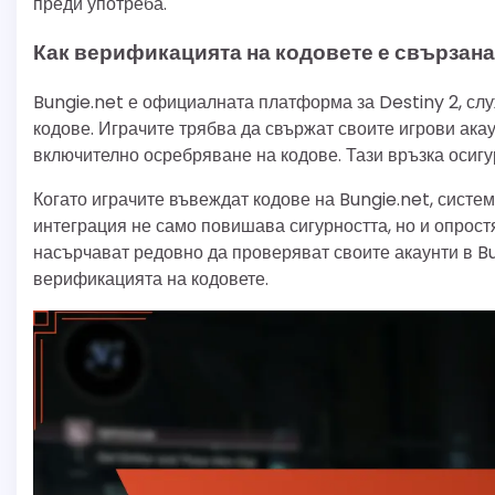
преди употреба.
Как верификацията на кодовете е свързана
Bungie.net е официалната платформа за Destiny 2, сл
кодове. Играчите трябва да свържат своите игрови акау
включително осребряване на кодове. Тази връзка осигу
Когато играчите въвеждат кодове на Bungie.net, систе
интеграция не само повишава сигурността, но и опрост
насърчават редовно да проверяват своите акаунти в Bun
верификацията на кодовете.