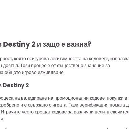
 Destiny 2 и защо е важна?
урност, която осигурява легитимността на кодовете, използв
н достъп. Този процес е от съществено значение за
на общото игрово изживяване.
 Destiny 2
роцеса на валидиране на промоционални кодове, покупки в
сребрено и е свързано с играта. Тази верификация помага 
. Играчите често срещат кодове за различни цели, включите
и.