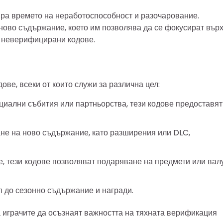
ра времето на неработоспособност и разочарование.
 ново съдържание, което им позволява да се фокусират вър
с неверифицирани кодове.
ове, всеки от които служи за различна цел:
циални събития или партньорства, тези кодове предоставят
не на ново съдържание, като разширения или DLC,
, тези кодове позволяват подаряване на предмети или вал
 до сезонно съдържание и награди.
а играчите да осъзнаят важността на тяхната верификация