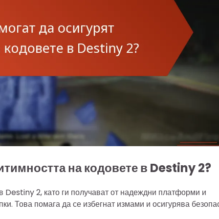
гитимността на кодовете в Destiny 2?
в Destiny 2, като ги получават от надеждни платформи и
ки. Това помага да се избегнат измами и осигурява безопа