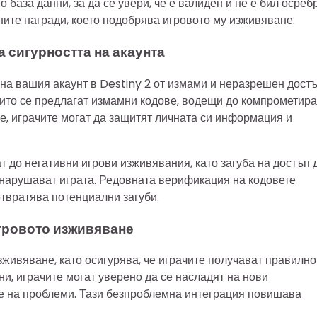
 база данни, за да се увери, че е валиден и не е бил осреб
ните награди, което подобрява игровото му изживяване.
 сигурността на акаунта
на вашия акаунт в Destiny 2 от измами и неразрешен достъ
оито се предлагат измамни кодове, водещи до компрометир
е, играчите могат да защитят личната си информация и
 до негативни игрови изживявания, като загуба на достъп 
нарушават играта. Редовната верификация на кодовете
твратява потенциални загуби.
игровото изживяване
живяване, като осигурява, че играчите получават правилно
и, играчите могат уверено да се насладят на нови
не на проблеми. Тази безпроблемна интеграция повишава