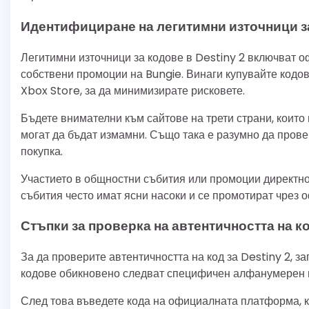
Идентифициране на легитимни източници з
Легитимни източници за кодове в Destiny 2 включват 
собствени промоции на Bungie. Винаги купувайте кодов
Xbox Store, за да минимизирате рисковете.
Бъдете внимателни към сайтове на трети страни, които 
могат да бъдат измамни. Също така е разумно да прове
покупка.
Участието в общностни събития или промоции директно
събития често имат ясни насоки и се промотират чрез 
Стъпки за проверка на автентичността на к
За да проверите автентичността на код за Destiny 2, з
кодове обикновено следват специфичен алфанумерен ш
След това въведете кода на официалната платформа, к