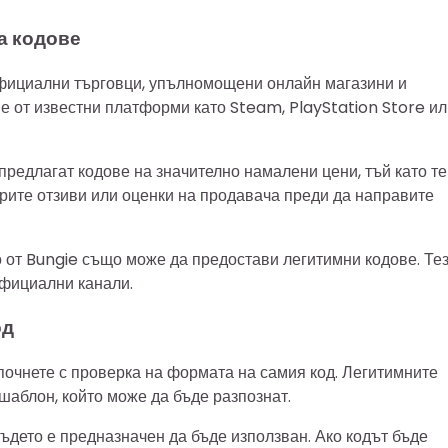
а кодове
официални търговци, упълномощени онлайн магазини и
е от известни платформи като Steam, PlayStation Store ил
предлагат кодове на значително намалени цени, тъй като те
рите отзиви или оценки на продавача преди да направите
 от Bungie също може да предостави легитимни кодове. Те
официални канали.
од
апочнете с проверка на формата на самия код. Легитимните
аблон, който може да бъде разпознат.
ъдето е предназначен да бъде използван. Ако кодът бъде