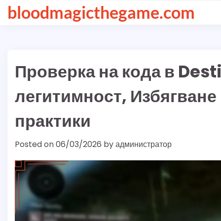
Skip
bloodmagicthegame.com
to
content
Проверка на кода в Dest
легитимност, Избягване
практики
Posted on
06/03/2026
by
администратор