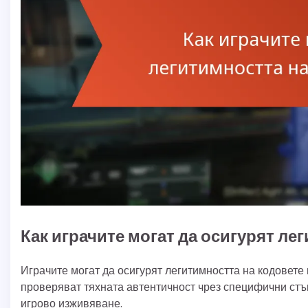
Как играчите могат да осигурят ле
Играчите могат да осигурят легитимността на кодовете 
проверяват тяхната автентичност чрез специфични стъп
игрово изживяване.