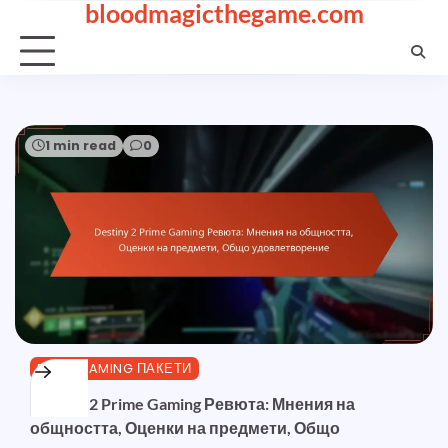
bloodmagicthegame.com
Skip
to
content
1 min read
0
PRIME GAMING ПАКЕТИ
Destiny 2 Prime Gaming Ревюта: Мнения на
общността, Оценки на предмети, Общо