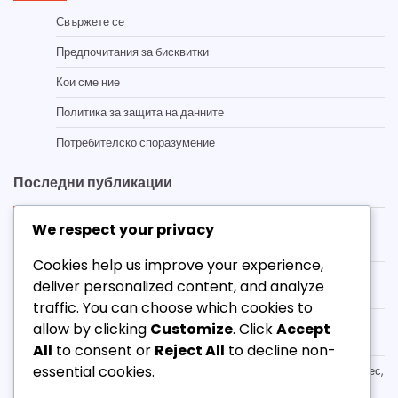
Свържете се
Предпочитания за бисквитки
Кои сме ние
Политика за защита на данните
Потребителско споразумение
Последни публикации
We respect your privacy
Ресурси за Twitch Drops в Destiny 2: Къде да намерите
информация, Общностни форуми, Официални съобщения
Cookies help us improve your experience,
Destiny 2 Twitch Drops емблеми: Изключителни дизайни,
deliver personalized content, and analyze
Процес на заявяване, График на събитията
traffic. You can choose which cookies to
Destiny 2 Twitch Drops Право на участие: Изисквания към
allow by clicking
Customize
. Click
Accept
акаунта, Регионална наличност, Детайли за гледане
All
to consent or
Reject All
to decline non-
essential cookies.
Destiny 2 Twitch Drops Претенции: Стъпка по стъпка процес,
Решаване на проблеми, Често задавани въпроси