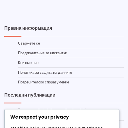
Правна информация
Свържете се
Предпочитания за бисквитки
Кои сме ние
Политика за защита на данните
Потребителско споразумение
Последни публикации
Ресурси за Twitch Drops в Destiny 2: Къде да намерите
информация, Общностни форуми, Официални съобщения
We respect your privacy
Destiny 2 Twitch Drops емблеми: Изключителни дизайни,